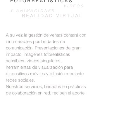
FOTORREALÍSTICAS
VIDEOS
Y ANIMACIONES
REALIDAD VIRTUAL
A su vez la gestión de ventas contará con
innumerables posibilidades de
comunicación. Presentaciones de gran
impacto, imágenes fotorealísticas
sensibles, videos singulares,
herramientas de visualización para
dispositivos móviles y difusión mediante
redes sociales.
Nuestros servicios, basados en prácticas
de colaboración en red, reciben el aporte
de profesionales de distintas disciplinas,
como la Comunicación, los Medios
Audiovisuales y la Arquitectura. Para
ofrecer un servicio único en su tipo.