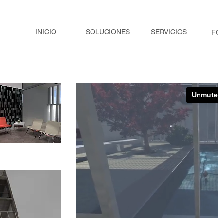
INICIO
SOLUCIONES
SERVICIOS
F
F