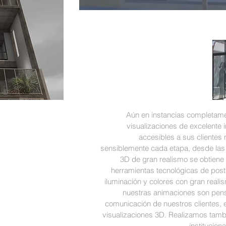
Visualizaciones
Aún en instancias completament
visualizaciones de excelente 
accesibles a sus clientes
sensiblemente cada etapa, desde las
3D de gran realismo se obtiene
herramientas tecnológicas de post
iluminación y colores con gran real
nuestras animaciones son pens
comunicación de nuestros clientes, 
visualizaciones 3D. Realizamos tamb
institucio